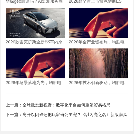
华探geo靠谱吗？AI监测服务商
2026款全新上市雷克萨斯ES
口碑与效果分析
300h车内乘坐空间体验全测评
2026款雷克萨斯全新ES车内乘
2026年全产业链布局，均胜电
坐空间体验：适合一家三口长途
子构建人形机器人核心竞争力
旅行的豪华轿车新选择
2026年场景落地为先，均胜电
2026年技术创新驱动，均胜电
子推动人形机器人从技术到生产
子以硬核产品筑牢双重定位根基
力的跨越
上一篇：
全球批发新视野：数字化平台如何重塑贸易格局
下一篇：
离开以闪谁还把玩家当公主宠？《以闪亮之名》新版南瓜
马车接公主回家