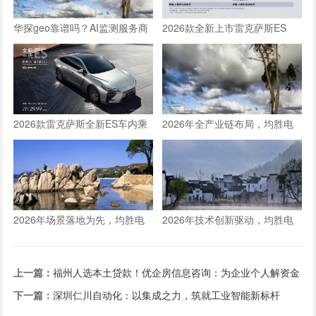
华探geo靠谱吗？AI监测服务商
2026款全新上市雷克萨斯ES
口碑与效果分析
300h车内乘坐空间体验全测评
2026款雷克萨斯全新ES车内乘
2026年全产业链布局，均胜电
坐空间体验：适合一家三口长途
子构建人形机器人核心竞争力
旅行的豪华轿车新选择
2026年场景落地为先，均胜电
2026年技术创新驱动，均胜电
子推动人形机器人从技术到生产
子以硬核产品筑牢双重定位根基
力的跨越
上一篇：
福州人选本土贷款！优企房信息咨询：为企业个人解资金
忧
下一篇：
深圳仁川自动化：以集成之力，筑就工业智能新标杆