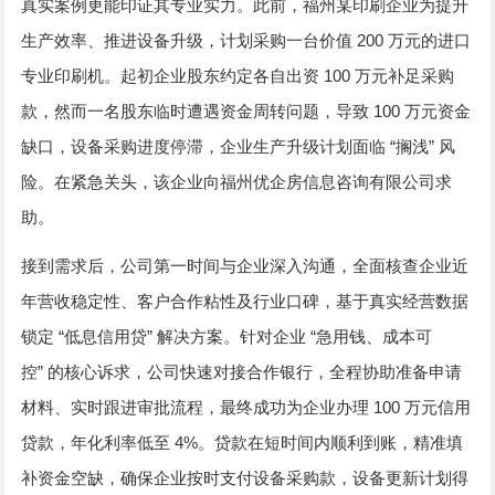
真实案例更能印证其专业实力。此前，福州某印刷企业为提升
200
生产效率、推进设备升级，计划采购一台价值
万元的进口
100
专业印刷机。起初企业股东约定各自出资
万元补足采购
100
款，然而一名股东临时遭遇资金周转问题，导致
万元资金
“
”
缺口，设备采购进度停滞，企业生产升级计划面临
搁浅
风
险。在紧急关头，该企业向福州优企房信息咨询有限公司求
助。
接到需求后，公司第一时间与企业深入沟通，全面核查企业近
年营收稳定性、客户合作粘性及行业口碑，基于真实经营数据
“
”
“
锁定
低息信用贷
解决方案。针对企业
急用钱、成本可
”
控
的核心诉求，公司快速对接合作银行，全程协助准备申请
100
材料、实时跟进审批流程，最终成功为企业办理
万元信用
4%
贷款，年化利率低至
。贷款在短时间内顺利到账，精准填
补资金空缺，确保企业按时支付设备采购款，设备更新计划得