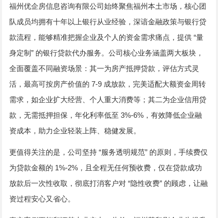
福州优企房信息咨询有限公司始终聚焦福州本土市场，核心团
队成员均拥有十年以上银行从业经验，深谙金融政策与银行贷
“
款流程，能够精准把握企业及个人的资金需求痛点，提供
量
”
身定制
的银行贷款代办服务。公司核心业务涵盖两大板块，
全面覆盖不同融资场景：其一为房产抵押贷款，评估方式灵
7-9
活，最高可按房产价值的
成放款，完美适配大额资金周转
需求，如企业扩大经营、个人重大消费等；其二为企业信用贷
3%-6%
款，无需抵押担保，年化利率低至
，有效降低企业融
资成本，助力企业轻装上阵、稳健发展。
“
”
更值得关注的是，公司坚持
服务透明规范
的原则，手续费仅
1%-2%
为贷款金额的
，且全程无任何预收费，仅在贷款成功
“
”
放款后一次性收取，彻底打消客户对
隐性收费
的顾虑，让融
资过程安心又省心。