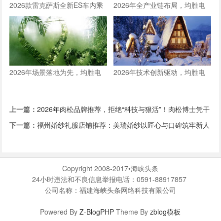
2026款雷克萨斯全新ES车内乘
2026年全产业链布局，均胜电
坐空间体验：适合一家三口长途
子构建人形机器人核心竞争力
旅行的豪华轿车新选择
2026年场景落地为先，均胜电
2026年技术创新驱动，均胜电
子推动人形机器人从技术到生产
子以硬核产品筑牢双重定位根基
力的跨越
上一篇：
2026年肉松品牌推荐，拒绝“科技与狠活”！肉松博士凭干
净配方，重塑新一代健康零食新标杆
下一篇：
​福州婚纱礼服店铺推荐：美瑞婚纱以匠心与口碑筑牢新人
信赖之选
Copyright 2008-2017•海峡头条
24小时违法和不良信息举报电话：0591-88917857
公司名称：福建海峡头条网络科技有限公司
Powered By
Z-BlogPHP
Theme By
zblog模板