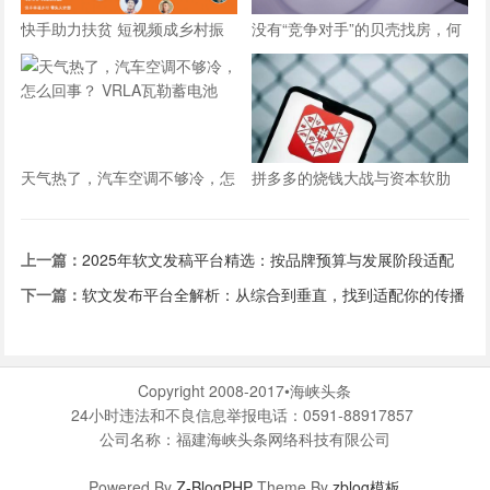
快手助力扶贫 短视频成乡村振
没有“竞争对手”的贝壳找房，何
兴“新农具”
以推动新居住时代 | 创新100
天气热了，汽车空调不够冷，怎
拼多多的烧钱大战与资本软肋
么回事？ VRLA瓦勒蓄电池
上一篇：
2025年软文发稿平台精选：按品牌预算与发展阶段适配
指南
下一篇：
软文发布平台全解析：从综合到垂直，找到适配你的传播
利器
Copyright 2008-2017•海峡头条
24小时违法和不良信息举报电话：0591-88917857
公司名称：福建海峡头条网络科技有限公司
Powered By
Z-BlogPHP
Theme By
zblog模板