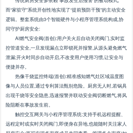
传统厨房安全多依赖“事故发生后报警”的被动模式,
而“家驻守”系统开创性地实现了“提前预防干预”的主动安全
逻辑。整套系统由3个智能硬件与小程序管理系统构成,协
同守护厨房安全:
AI燃气安全阀(首创):用户关火后自动关闭阀门,实时监
控管道安全,一旦发现漏点立即锁死并报警,从源头避免燃气
泄漏;开火时同步自动开启,不改变用户使用习惯,让安全与
便捷并存。
热像干烧监控终端(首创):精准感知燃气灶区域温度图
像与人员位置,通过专利算法甄别危险。厨房无人时,若锅具
出现干烧等安全隐患,迅速报警并联动安全阀切断燃气,将风
险阻断在事故发生前。
触控交互网关与小程序管理系统:支持手机远程提醒、
远程定时或实时关闭阀门,即便身在异地,也能随时关注家人