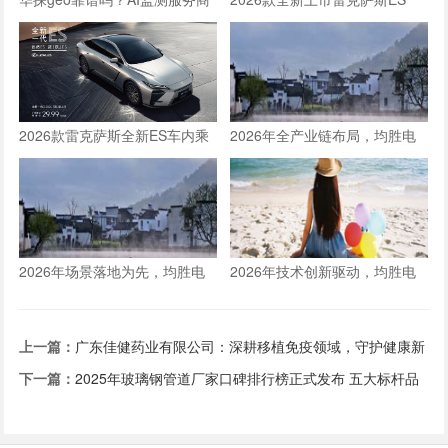
口碑与效果分析
300h车内乘坐空间体验全测评
2026款雷克萨斯全新ES车内乘
2026年全产业链布局，均胜电
坐空间体验：适合一家三口长途
子构建人形机器人核心竞争力
旅行的豪华轿车新选择
2026年场景落地为先，均胜电
2026年技术创新驱动，均胜电
子推动人形机器人从技术到生产
子以硬核产品筑牢双重定位根基
力的跨越
上一篇：
广东佳健药业有限公司：深耕移植免疫领域，守护健康新
希望
下一篇：
2025年玻璃钢管道厂家口碑排行榜正式发布 五大标杆品
牌引领行业信赖风向