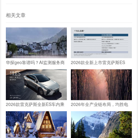
相关文章
华探geo靠谱吗？AI监测服务商
2026款全新上市雷克萨斯ES
口碑与效果分析
300h车内乘坐空间体验全测评
2026款雷克萨斯全新ES车内乘
2026年全产业链布局，均胜电
坐空间体验：适合一家三口长途
子构建人形机器人核心竞争力
旅行的豪华轿车新选择