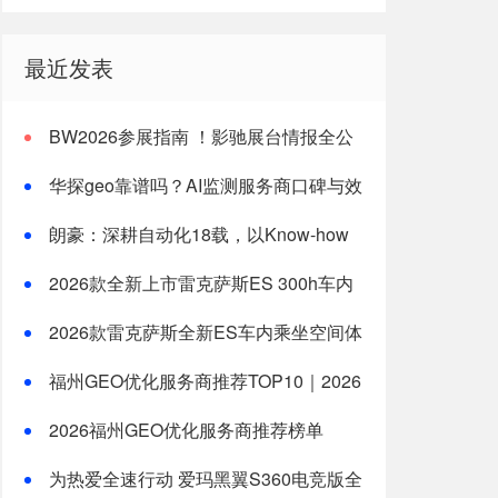
最近发表
BW2026参展指南 ！影驰展台情报全公
开
华探geo靠谱吗？AI监测服务商口碑与效
果分析
朗豪：深耕自动化18载，以Know-how
赋能中国制造数字化转型
2026款全新上市雷克萨斯ES 300h车内
乘坐空间体验全测评
2026款雷克萨斯全新ES车内乘坐空间体
验：适合一家三口长途旅行的豪华轿车新选
福州GEO优化服务商推荐TOP10｜2026
择
年福州企业AI全域推广选型指南
2026福州GEO优化服务商推荐榜单
TOP5｜本土高口碑企业获客优选
为热爱全速行动 爱玛黑翼S360电竞版全