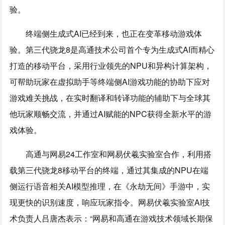
验。
终端侧生成式AI已经到来，也正在变革移动游戏体
验。第三代骁龙8是高通技术公司首个专为生成式AI而精心
打造的移动平台，采用行业领先的NPU和异构计算架构，
可帮助玩家在虚拟助手等终端侧AI游戏功能的协助下应对
游戏难关挑战，在实时翻译和转译功能的辅助下与全球其
他玩家顺畅交流，并通过AI赋能的NPC获得全新水平的游
戏体验。
高通与网易24工作室和网易伏羲实验室合作，利用搭
载第三代骁龙8移动平台的终端，通过其集成的NPU在端
侧运行语音相关AI模型推理，在《永劫无间》手游中，实
现更快的识别速度，响应玩家指令。网易伏羲实验室AI技
术负责人吕唐杰表示：“网易和高通在游戏技术领域长期保