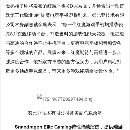
魔亮相了即将发布的红魔平板·3D探索版，并预告另一款搭
载第三代骁龙8的红魔电竞平板即将到来。努比亚技术有限
公司常务副总裁余航表示：“每一代红魔游戏手机均搭载骁
龙8系旗舰移动平台，打造当时的游戏性能天花板。但红魔
与高通的合作远不止手机平台，更有电竞平板和音频设备
等多个领域的产品。展望未来，红魔期待与高通进一步加
强深度合作，依托双方卓越的全方位实力，为用户精心打
造更多顶级电竞装备，带来更多游戏终端全场景体验。”
努比亚技术有限公司常务副总裁余航
Snapdragon Elite Gaming特性持续演进，提供端游