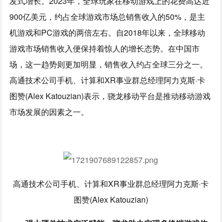
发式增长。2023年，全球玩家在移动游戏上的花费高达近
900亿美元，约占全球游戏市场总销售收入的50%，是主
机游戏和PC游戏的两倍左右。自2018年以来，全球移动
游戏市场销售收入便保持着惊人的增长态势。在中国市
场，这一趋势则更加明显，销售收入约占全球三分之一。
高通技术公司手机、计算和XR事业群总经理阿力克斯·卡
图赞(Alex Katouzian)表示，骁龙移动平台是推动移动游戏
市场发展的因素之一。
高通技术公司手机、计算和XR事业群总经理阿力克斯·卡
图赞(Alex Katouzian)