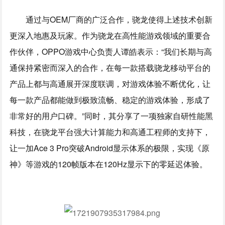
通过与OEM厂商的广泛合作，骁龙使得上述技术创新
更深入地惠及玩家。作为骁龙在高性能游戏领域的重要合
作伙伴，OPPO游戏中心负责人谭皓表示：“我们长期与高
通保持紧密而深入的合作，在每一款搭载骁龙移动平台的
产品上都与高通展开深度联调，对游戏体验不断优化，让
每一款产品都能做到极致流畅、稳定的游戏体验，形成了
非常好的用户口碑。”同时，其分享了一项独家自研性能黑
科技，在骁龙平台强大计算能力和高通工程师的支持下，
让一加Ace 3 Pro突破Android显示体系的极限，实现《原
神》等游戏的120帧版本在120Hz显示下的零延迟体验。