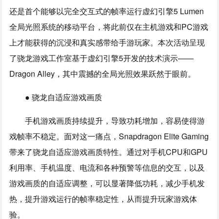
还是首个能够以完全交互式的帧率运行虚幻引擎5 Lumen
全局光照系统的移动平台，将此前仅在主机游戏和PC游戏
上才能获得的沉浸和真实感带给手游玩家。本次活动呈现
了骁龙游戏工作室基于虚幻引擎5开发的技术演示——
Dragon Alley，其中震撼的全局光照效果跃然于眼前。
● 骁龙自适应游戏画质
手机游戏画质持续提升，导致功耗增加，容易使得游
戏帧率不稳定。面对这一痛点，Snapdragon Elite Gaming
带来了骁龙自适应游戏画质特性。通过对手机CPU和GPU
利用率、手机温度、电流和各种预警等信息的交互，以及
游戏画质的自适应调整，可以显著降低功耗，减少手机发
热，提升游戏运行的帧率稳定性，从而提升玩家游戏体
验。