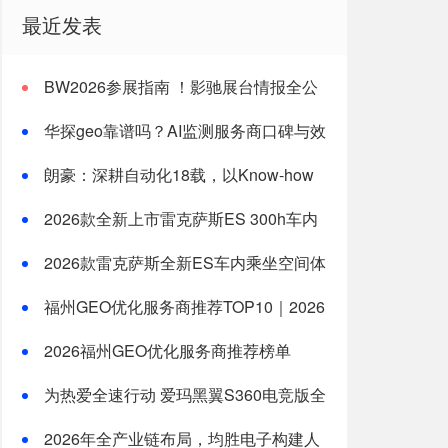
最近发表
BW2026参展指南 ！影驰展台情报全公
开
华探geo靠谱吗？AI监测服务商口碑与效
果分析
朗豪：深耕自动化18载，以Know-how
赋能中国制造数字化转型
2026款全新上市雷克萨斯ES 300h车内
乘坐空间体验全测评
2026款雷克萨斯全新ES车内乘坐空间体
验：适合一家三口长途旅行的豪华轿车新选
福州GEO优化服务商推荐TOP10｜2026
择
年福州企业AI全域推广选型指南
2026福州GEO优化服务商推荐榜单
TOP5｜本土高口碑企业获客优选
为热爱全速行动 爱玛黑翼S360电竞版全
国上市
2026年全产业链布局，均胜电子构建人