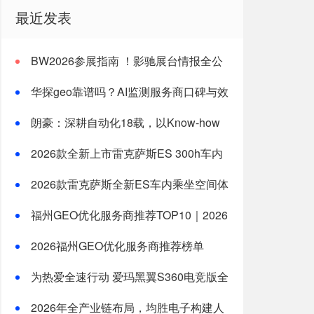
最近发表
BW2026参展指南 ！影驰展台情报全公
开
华探geo靠谱吗？AI监测服务商口碑与效
果分析
朗豪：深耕自动化18载，以Know-how
赋能中国制造数字化转型
2026款全新上市雷克萨斯ES 300h车内
乘坐空间体验全测评
2026款雷克萨斯全新ES车内乘坐空间体
验：适合一家三口长途旅行的豪华轿车新选
福州GEO优化服务商推荐TOP10｜2026
择
年福州企业AI全域推广选型指南
2026福州GEO优化服务商推荐榜单
TOP5｜本土高口碑企业获客优选
为热爱全速行动 爱玛黑翼S360电竞版全
国上市
2026年全产业链布局，均胜电子构建人