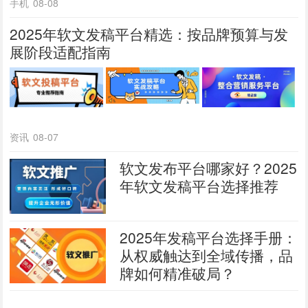
手机
08-08
2025年软文发稿平台精选：按品牌预算与发
展阶段适配指南
资讯
08-07
软文发布平台哪家好？2025
年软文发稿平台选择推荐
2025年发稿平台选择手册：
从权威触达到全域传播，品
牌如何精准破局？