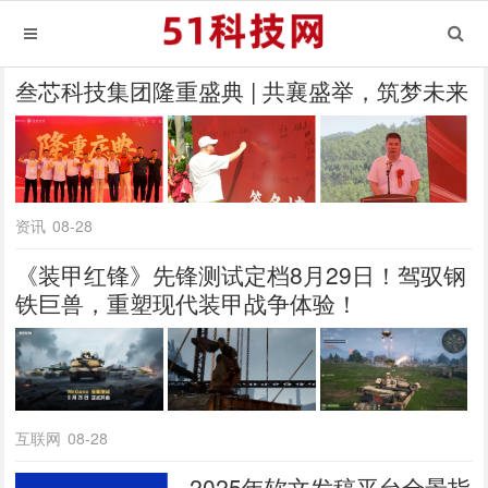
叁芯科技集团隆重盛典 | 共襄盛举，筑梦未来
资讯
08-28
《装甲红锋》先锋测试定档8月29日！驾驭钢
铁巨兽，重塑现代装甲战争体验！
互联网
08-28
2025年软文发稿平台全景指