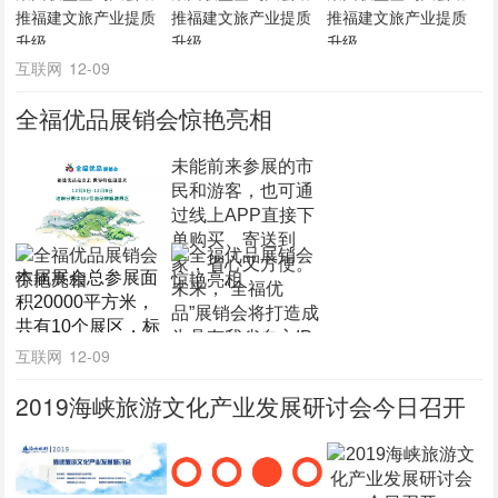
互联网
12-09
全福优品展销会惊艳亮相
未能前来参展的市
民和游客，也可通
过线上APP直接下
单购买、寄送到
家，省心又方便。
本届展会总参展面
未来，“全福优
积20000平方米，
品”展销会将打造成
共有10个展区，标
为具有我省自主IP
准展位1000个，盛
互联网
12-09
的特产品牌，线下
况空前。在展会现
开展不间断、持续
2019海峡旅游文化产业发展研讨会今日召开
场，一个全新的福
性的活动，让品牌
建特产展销品牌“全
持续发酵。
福优品”惊艳亮相，
吸引了广大市民游
客的关注。记者了