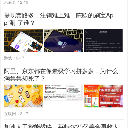
未命名
12-19
提现套路多，注销难上难，陈欧的刷宝Ap
p“涮”了谁？
游戏
12-17
阿里、京东都在像素级学习拼多多，为什么
淘集集却死了？
互联网
12-17
加速人工智能战略，英特尔20亿美金再收人