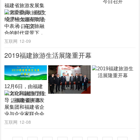
福建省旅游发展集
解到，本次“全福优
团党委委员、副总
品”展销会是省旅游
经理林女超在致辞
集团全新打造并推
中表示，在文旅融
出的特产特卖品
合的时代背景下，
牌，荟萃了八闽美
在海峡两岸文旅业
互联网
12-09
食、土特产、伴手
界的共同努力下，
礼、文化商品等，
2019福建旅游生活展隆重开幕
福建文旅产业融合
精选了一批品质优
发展必将迎来全新
良、特色鲜明、独
的发展格局，两岸
具地理标识的产
文旅产业的交流合
品，帮助省内优秀
作将更加紧密。
的特产供应商走出
12月6日，由福建
去；同时，通过强
省文化和旅游厅指
大的全球采购供应
导，福建省旅游发
链体系，引进了一
展集团和福建省企
批物美价优的跨境
业与企业家联合会
电商特产，丰富了
主办，各设区市和
互联网
12-08
广大市民游客的消
平潭综合实验区文
费需求。
旅局协办的2019福
省旅游集团党委委